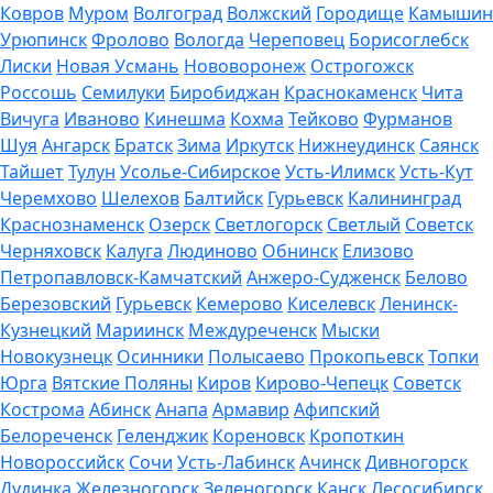
Ковров
Муром
Волгоград
Волжский
Городище
Камышин
Урюпинск
Фролово
Вологда
Череповец
Борисоглебск
Лиски
Новая Усмань
Нововоронеж
Острогожск
Россошь
Семилуки
Биробиджан
Краснокаменск
Чита
Вичуга
Иваново
Кинешма
Кохма
Тейково
Фурманов
Шуя
Ангарск
Братск
Зима
Иркутск
Нижнеудинск
Саянск
Тайшет
Тулун
Усолье-Сибирское
Усть-Илимск
Усть-Кут
Черемхово
Шелехов
Балтийск
Гурьевск
Калининград
Краснознаменск
Озерск
Светлогорск
Светлый
Советск
Черняховск
Калуга
Людиново
Обнинск
Елизово
Петропавловск-Камчатский
Анжеро-Судженск
Белово
Березовский
Гурьевск
Кемерово
Киселевск
Ленинск-
Кузнецкий
Мариинск
Междуреченск
Мыски
Новокузнецк
Осинники
Полысаево
Прокопьевск
Топки
Юрга
Вятские Поляны
Киров
Кирово-Чепецк
Советск
Кострома
Абинск
Анапа
Армавир
Афипский
Белореченск
Геленджик
Кореновск
Кропоткин
Новороссийск
Сочи
Усть-Лабинск
Ачинск
Дивногорск
Дудинка
Железногорск
Зеленогорск
Канск
Лесосибирск