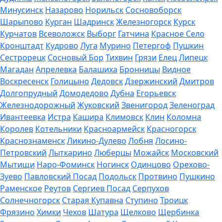
Минусинск
Назарово
Норильск
Сосновоборск
Шарыпово
Курган
Шадринск
Железногорск
Курск
Курчатов
Всеволожск
Выборг
Гатчина
Красное Село
Кронштадт
Кудрово
Луга
Мурино
Петергоф
Пушкин
Сестрорецк
Сосновый Бор
Тихвин
Грязи
Елец
Липецк
Магадан
Апрелевка
Балашиха
Бронницы
Видное
Воскресенск
Голицыно
Дедовск
Дзержинский
Дмитров
Долгопрудный
Домодедово
Дубна
Егорьевск
Железнодорожный
Жуковский
Звенигород
Зеленоград
Ивантеевка
Истра
Кашира
Климовск
Клин
Коломна
Королев
Котельники
Красноармейск
Красногорск
Краснознаменск
Ликино-Дулево
Лобня
Лосино-
Петровский
Лыткарино
Люберцы
Можайск
Московский
Мытищи
Наро-Фоминск
Ногинск
Одинцово
Орехово-
Зуево
Павловский Посад
Подольск
Протвино
Пушкино
Раменское
Реутов
Сергиев Посад
Серпухов
Солнечногорск
Старая Купавна
Ступино
Троицк
Фрязино
Химки
Чехов
Шатура
Щелково
Щербинка