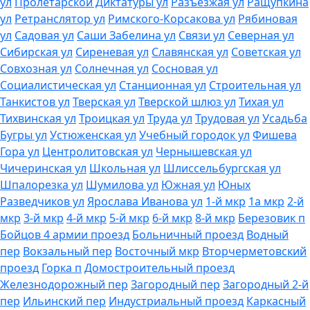
ул
Пролетарской Диктатуры ул
Разъезжая ул
Ращупкина
ул
Ретранслятор ул
Римского-Корсакова ул
Рябиновая
ул
Садовая ул
Саши Забелина ул
Связи ул
Северная ул
Сибирская ул
Сиреневая ул
Славянская ул
Советская ул
Совхозная ул
Солнечная ул
Сосновая ул
Социалистическая ул
Станционная ул
Строительная ул
Танкистов ул
Тверская ул
Тверской шлюз ул
Тихая ул
Тихвинская ул
Троицкая ул
Труда ул
Трудовая ул
Усадьба
Бугры ул
Устюженская ул
Учебный городок ул
Фишева
Гора ул
Центролитовская ул
Чернышевская ул
Чичеринская ул
Школьная ул
Шлиссельбургская ул
Шпалорезка ул
Шумилова ул
Южная ул
Юных
Разведчиков ул
Ярослава Иванова ул
1-й мкр
1а мкр
2-й
мкр
3-й мкр
4-й мкр
5-й мкр
6-й мкр
8-й мкр
Березовик п
Бойцов 4 армии проезд
Больничный проезд
Водный
пер
Вокзальный пер
Восточный мкр
Вторчерметовский
проезд
Горка п
Домостроительный проезд
Железнодорожный пер
Загородный пер
Загородный 2-й
пер
Ильинский пер
Индустриальный проезд
Каркасный