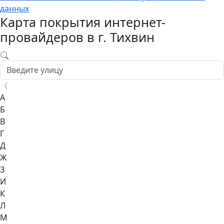
данных
Карта покрытия интернет-
провайдеров в г. Тихвин
〈
А
Б
В
Г
Д
Ж
З
И
К
Л
М