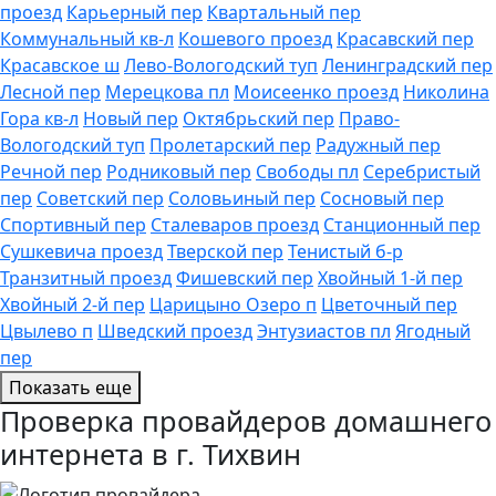
проезд
Карьерный пер
Квартальный пер
Коммунальный кв-л
Кошевого проезд
Красавский пер
Красавское ш
Лево-Вологодский туп
Ленинградский пер
Лесной пер
Мерецкова пл
Моисеенко проезд
Николина
Гора кв-л
Новый пер
Октябрьский пер
Право-
Вологодский туп
Пролетарский пер
Радужный пер
Речной пер
Родниковый пер
Свободы пл
Серебристый
пер
Советский пер
Соловьиный пер
Сосновый пер
Спортивный пер
Сталеваров проезд
Станционный пер
Сушкевича проезд
Тверской пер
Тенистый б-р
Транзитный проезд
Фишевский пер
Хвойный 1-й пер
Хвойный 2-й пер
Царицыно Озеро п
Цветочный пер
Цвылево п
Шведский проезд
Энтузиастов пл
Ягодный
пер
Показать еще
Проверка провайдеров домашнего
интернета в г. Тихвин