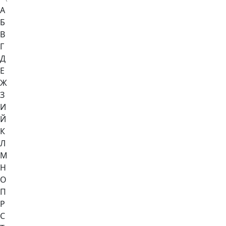
А
Б
В
Г
Д
Е
Ж
З
И
Й
К
Л
М
Н
О
П
Р
С