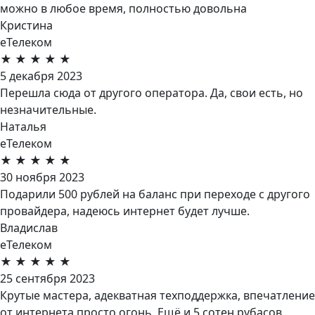
можно в любое время, полностью довольна
Кристина
еТелеком
★
★
★
★
★
5 декабря 2023
Перешла сюда от другого оператора. Да, свои есть, но
незначительные.
Наталья
еТелеком
★
★
★
★
★
30 ноября 2023
Подарили 500 рублей на баланс при переходе с другого
провайдера, надеюсь интернет будет лучше.
Владислав
еТелеком
★
★
★
★
★
25 сентября 2023
Крутые мастера, адекватная техподдержка, впечатление
от интернета просто огонь. Ещё и 5 сотен рубасов