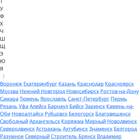
Т
У
Ф
Х
Ч
Ш
Щ
Э
Ю
Я
〉
Воронеж
Екатеринбург
Казань
Краснодар
Красноярск
Москва
Нижний Новгород
Новосибирск
Ростов-на-Дону
Самара
Тюмень
Ярославль
Санкт-Петербург
Пермь
Рязань
Уфа
Алейск
Барнаул
Бийск
Заринск
Камень-на-
Оби
Новоалтайск
Рубцовск
Белогорск
Благовещенск
Свободный
Архангельск
Коряжма
Мирный
Новодвинск
Северодвинск
Астрахань
Ахтубинск
Знаменск
Белгород
Разумное
Северный
Строитель
Брянск
Владимир