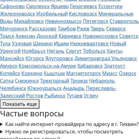
Сафоново
Смоленск
Ярцево
Георгиевск
Ессентуки
Железноводск
Изобильный
Кисловодск
Минеральные
Воды
Михайловск
Невинномысск
Пятигорск
Ставрополь
Мичуринск
Рассказово
Тамбов
Ржев
Тверь
Северск
Томск
Алексин
Донской
Киреевск
Новомосковск
Советск
Тула
Узловая
Щекино
Ишим
Нижневартовск
Новый
Уренгой
Ноябрьск
Нягань
Сургут
Тобольск
Ханты-
Мансийск
Югорск
Ялуторовск
Димитровград
Ульяновск
Амурск
Комсомольск-на-Амуре
Хабаровск
Златоуст
Копейск
Коркино
Кыштым
Магнитогорск
Миасс
Озерск
Сатка
Снежинск
Трехгорный
Троицк
Чебаркуль
Челябинск
Южноуральск
Анадырь
Переславль-
Залесский
Ростов
Рыбинск
Тутаев
Углич
Показать еще
Частые вопросы
Как найти интернет-провайдера по адресу в г. Тихвин?
Нужно ли регистрироваться, чтобы посмотреть
провайдеров по адресу?