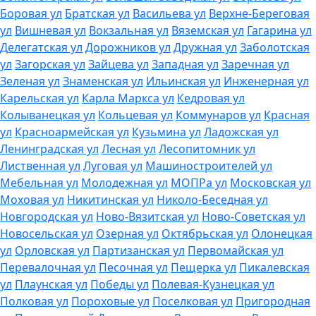
Боровая ул
Братская ул
Васильева ул
Верхне-Береговая
ул
Вишневая ул
Вокзальная ул
Вяземская ул
Гагарина ул
Делегатская ул
Дорожников ул
Дружная ул
Заболотская
ул
Загорская ул
Зайцева ул
Западная ул
Заречная ул
Зеленая ул
Знаменская ул
Ильинская ул
Инженерная ул
Карельская ул
Карла Маркса ул
Кедровая ул
Колыванецкая ул
Кольцевая ул
Коммунаров ул
Красная
ул
Красноармейская ул
Кузьмина ул
Ладожская ул
Ленинградская ул
Лесная ул
Лесопитомник ул
Лиственная ул
Луговая ул
Машиностроителей ул
Мебельная ул
Молодежная ул
МОПРа ул
Московская ул
Моховая ул
Никитинская ул
Николо-Беседная ул
Новгородская ул
Ново-Вязитская ул
Ново-Советская ул
Новосельская ул
Озерная ул
Октябрьская ул
Олонецкая
ул
Орловская ул
Партизанская ул
Первомайская ул
Перевалочная ул
Песочная ул
Пещерка ул
Пикалевская
ул
Плаунская ул
Победы ул
Полевая-Кузнецкая ул
Полковая ул
Пороховые ул
Поселковая ул
Пригородная