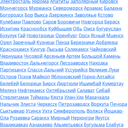
Электросталь
Яхрома
Апатиты
Заполярный
Кировск
Мончегорск
Мурманск
Североморск
Арзамас
Балахна
Богородск
Бор
Выкса
Дзержинск
Заволжье
Кстово
Кулебаки
Павлово
Саров
Боровичи
Новгород
Бердск
Искитим
Краснообск
Куйбышев
Обь
Омск
Бугуруслан
Бузулук
Гай
Новотроицк
Оренбург
Орск
Ясный
Мценск
Орел
Заречный
Кузнецк
Пенза
Березники
Добрянка
Краснокамск
Кунгур
Лысьва
Соликамск
Чайковский
Чернушка
Чусовой
Арсеньев
Артем
Большой Камень
Владивосток
Дальнегорск
Лесозаводск
Находка
Партизанск
Спасск-Дальний
Уссурийск
Великие Луки
Остров
Псков
Майкоп
Яблоновский
Горно-Алтайск
Белебей
Белорецк
Бирск
Дюртюли
Ишимбай
Кумертау
Мелеуз
Нефтекамск
Октябрьский
Салават
Сибай
Стерлитамак
Туймазы
Кяхта
Улан-Удэ
Махачкала
Нальчик
Элиста
Черкесск
Петрозаводск
Воркута
Печора
Сыктывкар
Усинск
Ухта
Симферополь
Волжск
Йошкар-
Ола
Рузаевка
Саранск
Мирный
Нерюнгри
Якутск
Владикавказ
Азнакаево
Альметьевск
Бугульма
Елабуга