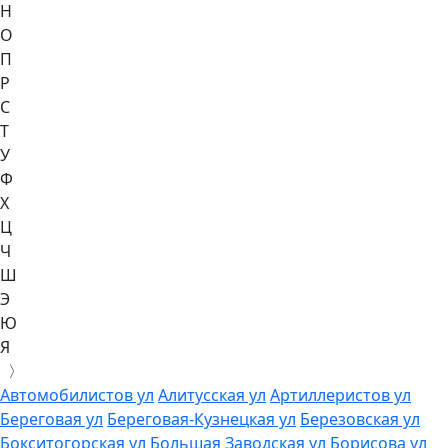
Н
О
П
Р
С
Т
У
Ф
Х
Ц
Ч
Ш
Э
Ю
Я
〉
Автомобилистов ул
Алитусская ул
Артиллеристов ул
Береговая ул
Береговая-Кузнецкая ул
Березовская ул
Бокситогорская ул
Большая Заводская ул
Борисова ул