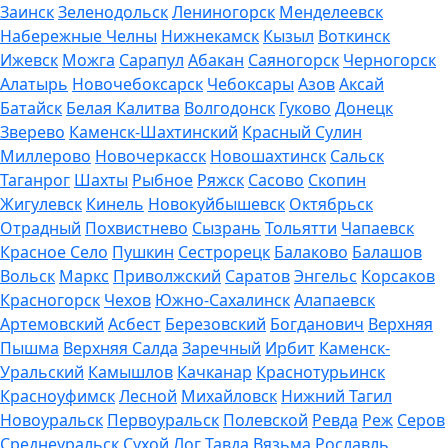
Заинск
Зеленодольск
Лениногорск
Менделеевск
Набережные Челны
Нижнекамск
Кызыл
Воткинск
Ижевск
Можга
Сарапул
Абакан
Саяногорск
Черногорск
Алатырь
Новочебоксарск
Чебоксары
Азов
Аксай
Батайск
Белая Калитва
Волгодонск
Гуково
Донецк
Зверево
Каменск-Шахтинский
Красный Сулин
Миллерово
Новочеркасск
Новошахтинск
Сальск
Таганрог
Шахты
Рыбное
Ряжск
Сасово
Скопин
Жигулевск
Кинель
Новокуйбышевск
Октябрьск
Отрадный
Похвистнево
Сызрань
Тольятти
Чапаевск
Красное Село
Пушкин
Сестрорецк
Балаково
Балашов
Вольск
Маркс
Приволжский
Саратов
Энгельс
Корсаков
Красногорск
Чехов
Южно-Сахалинск
Алапаевск
Артемовский
Асбест
Березовский
Богданович
Верхняя
Пышма
Верхняя Салда
Заречный
Ирбит
Каменск-
Уральский
Камышлов
Качканар
Краснотурьинск
Красноуфимск
Лесной
Михайловск
Нижний Тагил
Новоуральск
Первоуральск
Полевской
Ревда
Реж
Серов
Среднеуральск
Сухой Лог
Тавда
Вязьма
Рославль