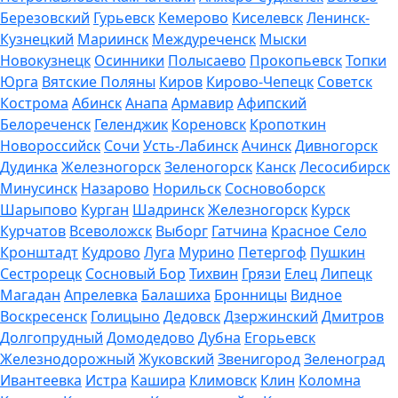
Березовский
Гурьевск
Кемерово
Киселевск
Ленинск-
Кузнецкий
Мариинск
Междуреченск
Мыски
Новокузнецк
Осинники
Полысаево
Прокопьевск
Топки
Юрга
Вятские Поляны
Киров
Кирово-Чепецк
Советск
Кострома
Абинск
Анапа
Армавир
Афипский
Белореченск
Геленджик
Кореновск
Кропоткин
Новороссийск
Сочи
Усть-Лабинск
Ачинск
Дивногорск
Дудинка
Железногорск
Зеленогорск
Канск
Лесосибирск
Минусинск
Назарово
Норильск
Сосновоборск
Шарыпово
Курган
Шадринск
Железногорск
Курск
Курчатов
Всеволожск
Выборг
Гатчина
Красное Село
Кронштадт
Кудрово
Луга
Мурино
Петергоф
Пушкин
Сестрорецк
Сосновый Бор
Тихвин
Грязи
Елец
Липецк
Магадан
Апрелевка
Балашиха
Бронницы
Видное
Воскресенск
Голицыно
Дедовск
Дзержинский
Дмитров
Долгопрудный
Домодедово
Дубна
Егорьевск
Железнодорожный
Жуковский
Звенигород
Зеленоград
Ивантеевка
Истра
Кашира
Климовск
Клин
Коломна