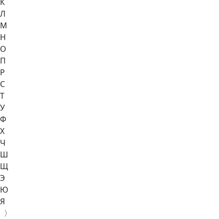
К
Л
М
Н
О
П
Р
С
Т
У
Ф
Х
Ч
Ш
Щ
Э
Ю
Я
〉