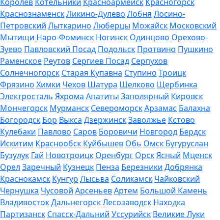
Королев
Котельники
Красноармейск
Красногорск
Краснознаменск
Ликино-Дулево
Лобня
Лосино-
Петровский
Лыткарино
Люберцы
Можайск
Московский
Мытищи
Наро-Фоминск
Ногинск
Одинцово
Орехово-
Зуево
Павловский Посад
Подольск
Протвино
Пушкино
Раменское
Реутов
Сергиев Посад
Серпухов
Солнечногорск
Старая Купавна
Ступино
Троицк
Фрязино
Химки
Чехов
Шатура
Щелково
Щербинка
Электросталь
Яхрома
Апатиты
Заполярный
Кировск
Мончегорск
Мурманск
Североморск
Арзамас
Балахна
Богородск
Бор
Выкса
Дзержинск
Заволжье
Кстово
Кулебаки
Павлово
Саров
Боровичи
Новгород
Бердск
Искитим
Краснообск
Куйбышев
Обь
Омск
Бугуруслан
Бузулук
Гай
Новотроицк
Оренбург
Орск
Ясный
Мценск
Орел
Заречный
Кузнецк
Пенза
Березники
Добрянка
Краснокамск
Кунгур
Лысьва
Соликамск
Чайковский
Чернушка
Чусовой
Арсеньев
Артем
Большой Камень
Владивосток
Дальнегорск
Лесозаводск
Находка
Партизанск
Спасск-Дальний
Уссурийск
Великие Луки