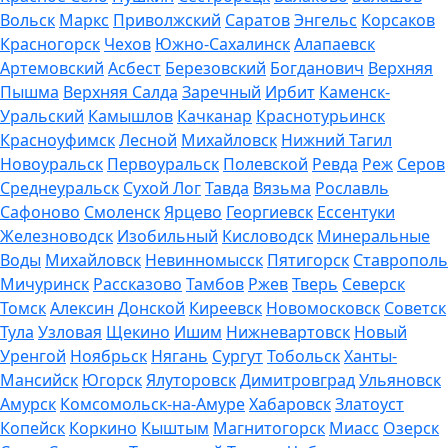
Вольск
Маркс
Приволжский
Саратов
Энгельс
Корсаков
Красногорск
Чехов
Южно-Сахалинск
Алапаевск
Артемовский
Асбест
Березовский
Богданович
Верхняя
Пышма
Верхняя Салда
Заречный
Ирбит
Каменск-
Уральский
Камышлов
Качканар
Краснотурьинск
Красноуфимск
Лесной
Михайловск
Нижний Тагил
Новоуральск
Первоуральск
Полевской
Ревда
Реж
Серов
Среднеуральск
Сухой Лог
Тавда
Вязьма
Рославль
Сафоново
Смоленск
Ярцево
Георгиевск
Ессентуки
Железноводск
Изобильный
Кисловодск
Минеральные
Воды
Михайловск
Невинномысск
Пятигорск
Ставрополь
Мичуринск
Рассказово
Тамбов
Ржев
Тверь
Северск
Томск
Алексин
Донской
Киреевск
Новомосковск
Советск
Тула
Узловая
Щекино
Ишим
Нижневартовск
Новый
Уренгой
Ноябрьск
Нягань
Сургут
Тобольск
Ханты-
Мансийск
Югорск
Ялуторовск
Димитровград
Ульяновск
Амурск
Комсомольск-на-Амуре
Хабаровск
Златоуст
Копейск
Коркино
Кыштым
Магнитогорск
Миасс
Озерск