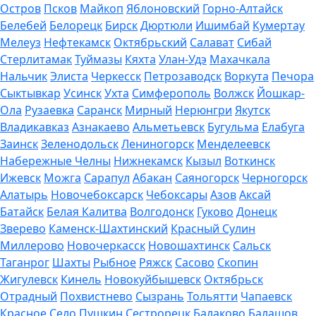
Остров
Псков
Майкоп
Яблоновский
Горно-Алтайск
Белебей
Белорецк
Бирск
Дюртюли
Ишимбай
Кумертау
Мелеуз
Нефтекамск
Октябрьский
Салават
Сибай
Стерлитамак
Туймазы
Кяхта
Улан-Удэ
Махачкала
Нальчик
Элиста
Черкесск
Петрозаводск
Воркута
Печора
Сыктывкар
Усинск
Ухта
Симферополь
Волжск
Йошкар-
Ола
Рузаевка
Саранск
Мирный
Нерюнгри
Якутск
Владикавказ
Азнакаево
Альметьевск
Бугульма
Елабуга
Заинск
Зеленодольск
Лениногорск
Менделеевск
Набережные Челны
Нижнекамск
Кызыл
Воткинск
Ижевск
Можга
Сарапул
Абакан
Саяногорск
Черногорск
Алатырь
Новочебоксарск
Чебоксары
Азов
Аксай
Батайск
Белая Калитва
Волгодонск
Гуково
Донецк
Зверево
Каменск-Шахтинский
Красный Сулин
Миллерово
Новочеркасск
Новошахтинск
Сальск
Таганрог
Шахты
Рыбное
Ряжск
Сасово
Скопин
Жигулевск
Кинель
Новокуйбышевск
Октябрьск
Отрадный
Похвистнево
Сызрань
Тольятти
Чапаевск
Красное Село
Пушкин
Сестрорецк
Балаково
Балашов