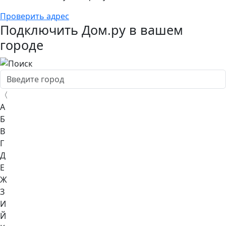
Проверить адрес
Подключить Дом.ру в вашем
городе
〈
А
Б
В
Г
Д
Е
Ж
З
И
Й