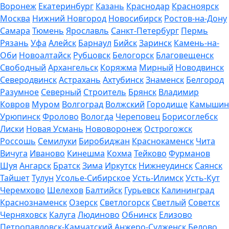
Воронеж
Екатеринбург
Казань
Краснодар
Красноярск
Москва
Нижний Новгород
Новосибирск
Ростов-на-Дону
Самара
Тюмень
Ярославль
Санкт-Петербург
Пермь
Рязань
Уфа
Алейск
Барнаул
Бийск
Заринск
Камень-на-
Оби
Новоалтайск
Рубцовск
Белогорск
Благовещенск
Свободный
Архангельск
Коряжма
Мирный
Новодвинск
Северодвинск
Астрахань
Ахтубинск
Знаменск
Белгород
Разумное
Северный
Строитель
Брянск
Владимир
Ковров
Муром
Волгоград
Волжский
Городище
Камышин
Урюпинск
Фролово
Вологда
Череповец
Борисоглебск
Лиски
Новая Усмань
Нововоронеж
Острогожск
Россошь
Семилуки
Биробиджан
Краснокаменск
Чита
Вичуга
Иваново
Кинешма
Кохма
Тейково
Фурманов
Шуя
Ангарск
Братск
Зима
Иркутск
Нижнеудинск
Саянск
Тайшет
Тулун
Усолье-Сибирское
Усть-Илимск
Усть-Кут
Черемхово
Шелехов
Балтийск
Гурьевск
Калининград
Краснознаменск
Озерск
Светлогорск
Светлый
Советск
Черняховск
Калуга
Людиново
Обнинск
Елизово
Петропавловск-Камчатский
Анжеро-Судженск
Белово