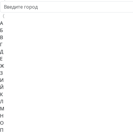
〈
А
Б
В
Г
Д
Е
Ж
З
И
Й
К
Л
М
Н
О
П