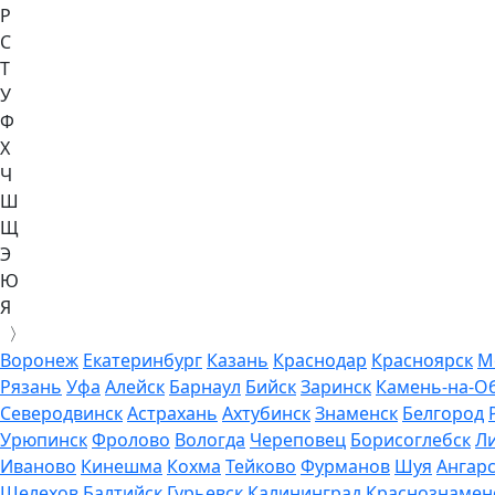
Р
С
Т
У
Ф
Х
Ч
Ш
Щ
Э
Ю
Я
〉
Воронеж
Екатеринбург
Казань
Краснодар
Красноярск
М
Рязань
Уфа
Алейск
Барнаул
Бийск
Заринск
Камень-на-О
Северодвинск
Астрахань
Ахтубинск
Знаменск
Белгород
Урюпинск
Фролово
Вологда
Череповец
Борисоглебск
Л
Иваново
Кинешма
Кохма
Тейково
Фурманов
Шуя
Ангар
Шелехов
Балтийск
Гурьевск
Калининград
Краснознамен