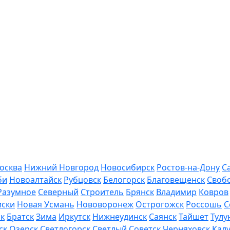
осква
Нижний Новгород
Новосибирск
Ростов-на-Дону
С
би
Новоалтайск
Рубцовск
Белогорск
Благовещенск
Своб
Разумное
Северный
Строитель
Брянск
Владимир
Ковров
иски
Новая Усмань
Нововоронеж
Острогожск
Россошь
С
ск
Братск
Зима
Иркутск
Нижнеудинск
Саянск
Тайшет
Тулу
ск
Озерск
Светлогорск
Светлый
Советск
Черняховск
Калу