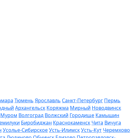
амара
Тюмень
Ярославль
Санкт-Петербург
Пермь
одный
Архангельск
Коряжма
Мирный
Новодвинск
Муром
Волгоград
Волжский
Городище
Камышин
емилуки
Биробиджан
Краснокаменск
Чита
Вичуга
н
Усолье-Сибирское
Усть-Илимск
Усть-Кут
Черемхово
га
Людиново
Обнинск
Елизово
Петропавловск-